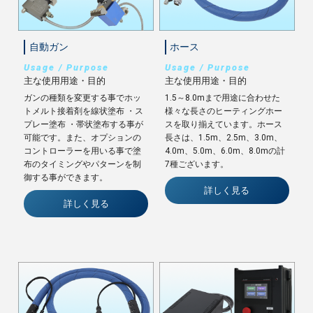
自動ガン
ホース
Usage / Purpose
Usage / Purpose
主な使用用途・目的
主な使用用途・目的
ガンの種類を変更する事でホッ
1.5～8.0mまで用途に合わせた
トメルト接着剤を線状塗布 ・ス
様々な長さのヒーティングホー
プレー塗布 ・帯状塗布する事が
スを取り揃えています。ホース
可能です。また、オプションの
長さは、1.5m、2.5m、3.0m、
コントローラーを用いる事で塗
4.0m、5.0m、6.0m、8.0mの計
布のタイミングやパターンを制
7種ございます。
御する事ができます。
詳しく見る
詳しく見る