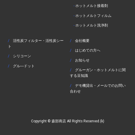
-
ホットメルト接着剤
-
ホットメルトフィルム
-
ホットメルト洗浄剤
/
活性炭フィルター・活性炭シー
/
会社概要
ト
/
はじめての方へ
/
シリコーン
/
お知らせ
/
グル―ドット
/
グルーガン・ホットメルトに関
する豆知識
/
デモ機貸出・メールでのお問い
合わせ
Copyright © 森部商店 All Rights Reserved.(k)