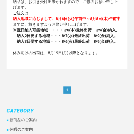
納品は、お引き受け出来かねますので、ご協力お願い申し上
げます。
ご注文は
納入地域に応じまして、
8
月
6
日
(
火
)
午前中～
8
月
8
日
(
木
)
午前中
までに、戴きますようお願い申し上げます。
※翌日納入可能地域 ・・・
8/8(
木
)
最終出荷
8/9(
金
)
納入。
納入
2
日要する地域・・・
8/7(
水
)
最終出荷
8/9(
金
)
納入。
納入
3
日要する地域・・・
8/6(
火
)
最終出荷
8/9(
金
)
納入。
休み明けの出荷は、8月19日(月)以降となります。
1
CATEGORY
新商品のご案内
休暇のご案内