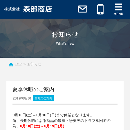
お知らせ
What’s new
TOP
お知らせ
夏季休暇のご案内
2019/08/01
休暇のご案内
8月10日(土)～8月18日(日)まで休業となります。
尚、長期休暇による商品の破損・紛失等のトラブル回避の
為、
8
月
10
日
(
土
)
～
8
月
19
日
(
月
)