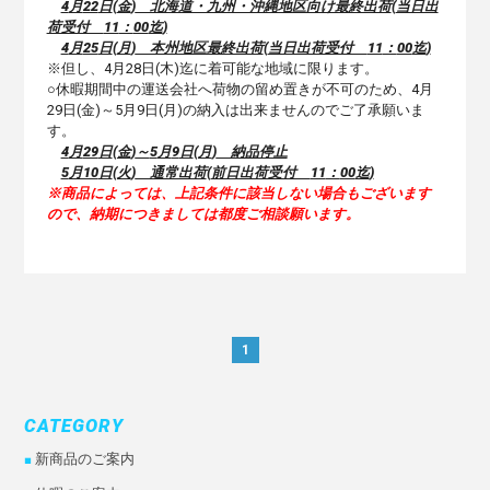
4
月
22
日
(
金
)
北海道・九州・沖縄地区向け最終出荷
(
当日出
荷受付
11
：
00
迄
)
4
月
25
日
(
月
)
本州地区最終出荷
(
当日出荷受付
11
：
00
迄
)
※但し、4月28日(木)迄に着可能な地域に限ります。
○休暇期間中の運送会社へ荷物の留め置きが不可のため、4月
29日(金)～5月9日(月)の納入は出来ませんのでご了承願いま
す。
4
月
29
日
(金
)
～
5
月
9
日
(月
)
納品停止
5
月10
日
(火
)
通常出荷
(
前日出荷受付
11
：
00
迄
)
※商品によっては、上記条件に該当しない場合もございます
ので、納期につきましては都度ご相談願います。
1
CATEGORY
新商品のご案内