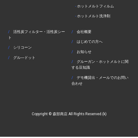
-
ホットメルトフィルム
-
ホットメルト洗浄剤
/
活性炭フィルター・活性炭シー
/
会社概要
ト
/
はじめての方へ
/
シリコーン
/
お知らせ
/
グル―ドット
/
グルーガン・ホットメルトに関
する豆知識
/
デモ機貸出・メールでのお問い
合わせ
Copyright © 森部商店 All Rights Reserved.(k)