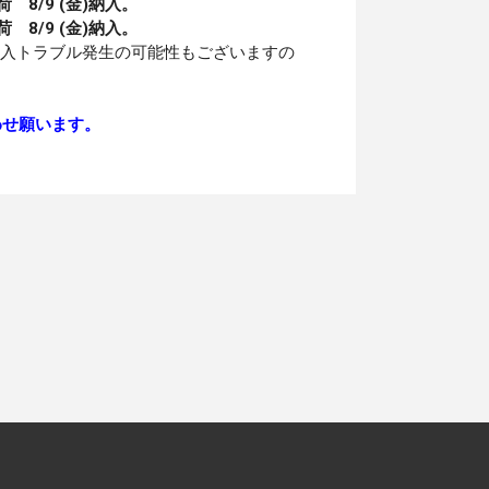
荷
8/9 (金)納入
。
出荷
8/9 (金)納入
。
納入トラブル発生の可能性もございますの
わせ願います。