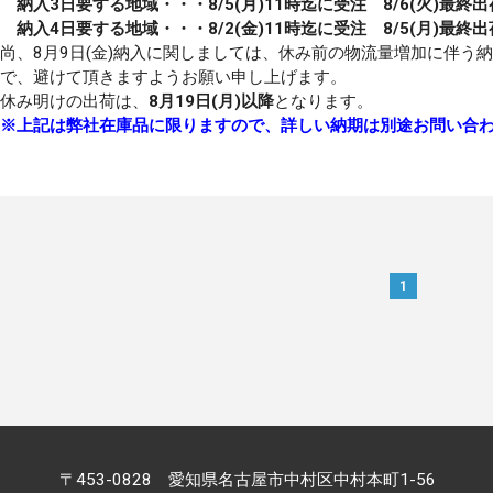
納入
3
日要する地域・・・8/5(月)
11
時迄に受注 8/6(火)最終出
納入
4
日要する地域・・・8/2(金)
11
時迄に受注 8/5(月)最終
尚、8月9日(金)納入に関しましては、休み前の物流量増加に伴う
で、避けて頂きますようお願い申し上げます。
休み明けの出荷は、
8月19日(月)以降
となります。
※上記は弊社在庫品に限りますので、詳しい納期は別途お問い合
1
〒453-0828
愛知県名古屋市中村区中村本町1-56