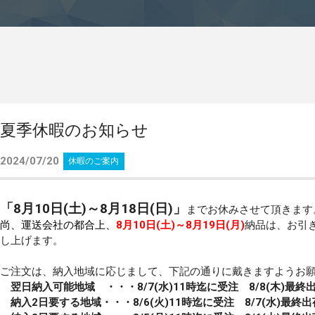
夏季休暇のお知らせ
2024/07/20
休暇のご案内
「8月10日(土)～8月18日(日)」
までお休みさせて頂きます
尚、運送会社の都合上、
8
月10日(土)～8月19
日(月)
納品は、お引
し上げます。
ご注文は、納入地域に応じまして、下記の通りに戴きますようお
翌日納入可能地域 ・・・8
/7(水
)11
時迄に受注 8
/8(
木
)
最終出
納入
2
日要する地域・・・8/6(火)
11
時迄に受注 8/7(水)最終出