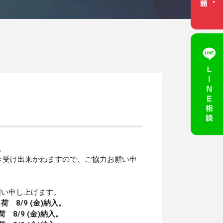
。
き受け出来かねますので、ご協力お願い申
願い申し上げます。
荷 8
/9 (
金
)
納入。
荷
8/9 (金)納入
。