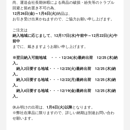
尚、運送会社長期休暇による商品の破損・紛失等のトラブル
回避と留め置き不可の為、
12
月
26
日
(金
)
～
1
月6日
(火
)
納品は、
お引き受け出来かねますので、ご協力お願い申し上げます。
ご注文は
納入地域に応じまして、
12
月
17
日
(水
)
午前中～
12
月
22
日
(火
)
午
前中
までに、戴きますようお願い申し上げます。
※翌日納入可能地域 ・・・
12/24(水
)
最終出荷
12/25 (木
)
納
入。
納入
2
日要する地域・・・
12/23(火
)
最終出荷 12/25 (木)納
入
。
納入
3
日要する地域・・・
12/22(月
)
最終出荷 12/25 (木)納
入
。
納入
4
日要する地域・・・
12/19(金
)
最終出荷 12/25 (木)納
入
。
休み明けの出荷は、
1
月6
日
(火
)
以降
となります。
※弊社在庫品に限りますので、詳しい納期は別途お問い合わ
せ願います。