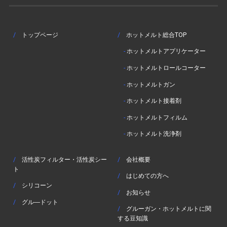
/
トップページ
/
ホットメルト総合TOP
-
ホットメルトアプリケーター
-
ホットメルトロールコーター
-
ホットメルトガン
-
ホットメルト接着剤
-
ホットメルトフィルム
-
ホットメルト洗浄剤
/
活性炭フィルター・活性炭シー
/
会社概要
ト
/
はじめての方へ
/
シリコーン
/
お知らせ
/
グル―ドット
/
グルーガン・ホットメルトに関
する豆知識