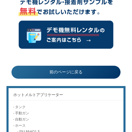
前のページに戻る
ホットメルトアプリケーター
-
タンク
-
手動ガン
-
自動ガン
-
ホース
-
SY-LM-HO1.5