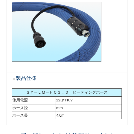
製品仕様
ＳＹーＬＭーＨＯ３．０ ヒーティングホース
使用電源
220/110V
ホース径
mm
ホース長
4.0m