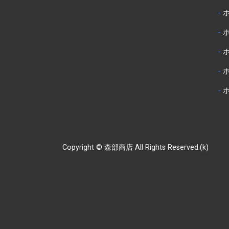
-
-
-
-
-
Copyright © 森部商店 All Rights Reserved.(k)