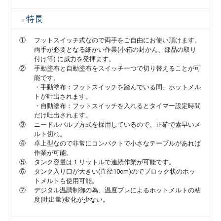
特長
①
フットスイッチ式なので両手をご自由にお使い頂けます。
両手が必要となる細かい作業(小箱の封かん、部品の取り
付け等) に威力を発揮ます。
②
手動塗布と自動塗布をスイッチ一つで切り替えることが可
能です。
・手動塗布：フットスイッチを踏んでいる間、ホットメル
トが吐出されます。
・自動塗布：フットスイッチを入れるとタイマー設定時間
だけ吐出されます。
③
ニードルバルブ方式を採用しているので、正確で素早いメ
ルト切れ。
④
卓上型なので非常にコンパクトで小さなテーブルがあれば
作業が可能。
⑤
タンク容量は１リットルで連続作業が可能です。
⑥
タンク入り口が大きい(直径10cm)のでブロック状のホッ
トメルトも使用可能。
⑦
デジタル温調制御の為、温度ブレによるホットメルトの粘
度(吐出量)変化が少ない。