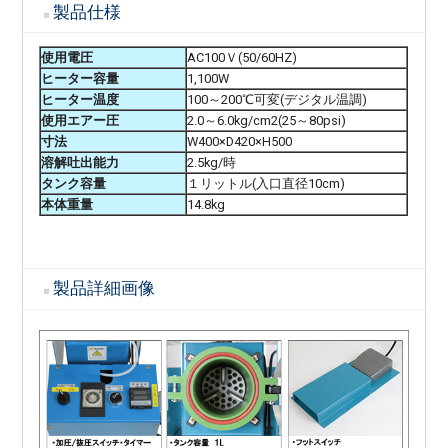
製品仕様
使用電圧
AC100Ｖ(50/60HZ)
ヒーター容量
1,100W
ヒーター温度
100～200℃可変(デジタル温調)
使用エアー圧
2.0～6.0kg/cm2(25～80psi)
寸法
W400×D420×H500
溶解吐出能力
2.5kg/時
タンク容量
１リットル(入口直径10cm)
本体重量
14.8kg
製品詳細画像