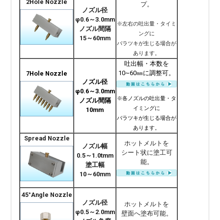
2Hole Nozzle
プ。
ノズル径
φ0.6～3.0mm
※左右の吐出量・タイミ
ノズル間隔
ングに
15～60mm
バラツキが生じる場合が
あります。
吐出幅・本数を
10~60㎜に調整可。
7Hole Nozzle
ノズル径
φ0.6～3.0mm
※各ノズルの吐出量・タ
ノズル間隔
イミングに
10mm
バラツキが生じる場合が
あります。
Spread Nozzle
ホットメルトを
ノズル幅
シート状に塗工可
0.5～1.0tmm
能。
塗工幅
10～60mm
45°Angle Nozzle
ノズル径
ホットメルトを
φ0.5～2.0mm
壁面へ塗布可能。