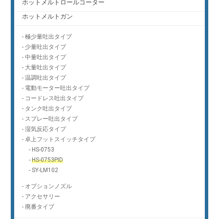
ホットメルトロールコーター
ホットメルトガン
-
極少量吐出タイプ
-
少量吐出タイプ
-
中量吐出タイプ
-
大量吐出タイプ
-
温調吐出タイプ
-
電動モーター吐出タイプ
-
コードレス吐出タイプ
-
タンク吐出タイプ
-
スプレー吐出タイプ
-
湿気反応タイプ
-
卓上フットスイッチタイプ
-
HS-0753
-
HS-0753PID
-
SY-LM102
-
オプションノズル
-
アクセサリー
-
廃番タイプ