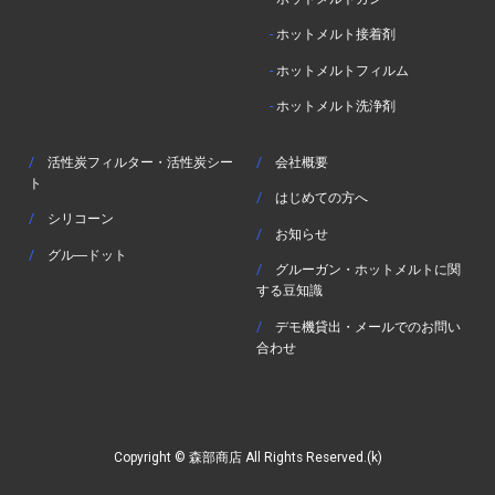
-
ホットメルト接着剤
-
ホットメルトフィルム
-
ホットメルト洗浄剤
/
活性炭フィルター・活性炭シー
/
会社概要
ト
/
はじめての方へ
/
シリコーン
/
お知らせ
/
グル―ドット
/
グルーガン・ホットメルトに関
する豆知識
/
デモ機貸出・メールでのお問い
合わせ
Copyright © 森部商店 All Rights Reserved.(k)